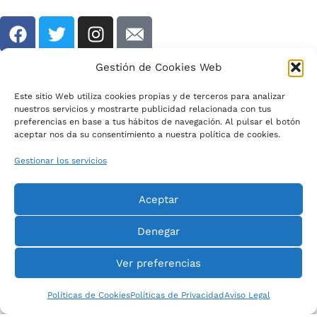
F
T
I
a
w
n
c
i
s
Gestión de Cookies Web
e
t
t
Conócenos
b
t
a
Este sitio Web utiliza cookies propias y de terceros para analizar
o
e
g
nuestros servicios y mostrarte publicidad relacionada con tus
preferencias en base a tus hábitos de navegación. Al pulsar el botón
o
r
r
Contacto
aceptar nos da su consentimiento a nuestra política de cookies.
k
a
Gestionar los servicios
m
colabora
Aceptar
servicios
Denegar
Ver preferencias
© 2023 Asociación Sindrome de Down Cáceres
Políticas de Cookies
Políticas de Privacidad
Aviso Legal